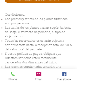
Obtener una cotizacion
Condiciones:
Los precios y tarifas de los planes turísticos
son por persona
Las tarifas de los planes varían según la fecha
del viaje, el numero de persona, el tipo de
alojamiento.
Todas las reservaciones estarán sujetas a
confirmación hasta la recepción total del 50 %
del valor total del paquete.
Nuestra política de pagos, obliga a que
nuestros servicios estén totalmente
cancelados dos días antes del inicio.
Las reservas confirmadas tendrán una
política de cancelación o de no-show en los
siguientes términos:
Phone
Email
Facebook
Cancelación con 15 días de anticipación
aplica penalidad del 20% del valor total del
paquete
Cancelación con 14 a 8 días de
anticipación aplica penalidad del 30% del
valor total del paquete
Cancelación con 7 a 3 días de