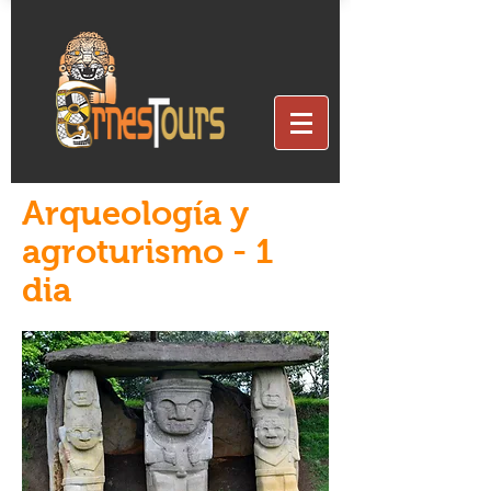
Arqueología y
agroturismo - 1
dia