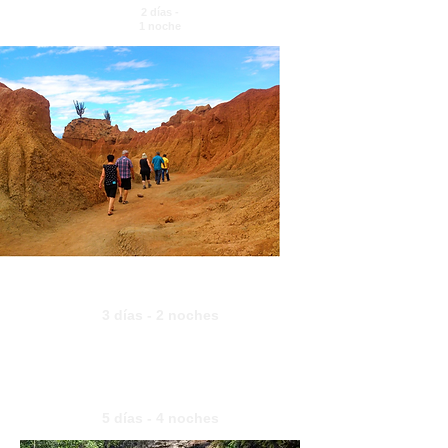
2 días -
1 noche
DESIERTO DE LA TATACOA - SAN
AGUSTIN
3 días - 2 noches
SAN AGUSTIN - TIERRADENTRO
5 días - 4 noches