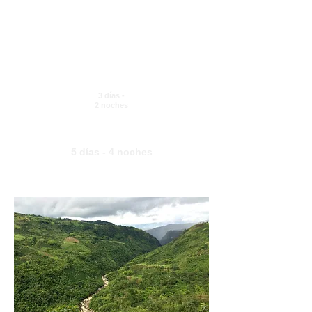
POPAYAN-
PNN
PURACE-
CONDOR-
SILVIA
3 días -
2 noches
TATACOA-SAN AGUSTIN-POPAYAN-
SILVIA
5 días - 4 noches